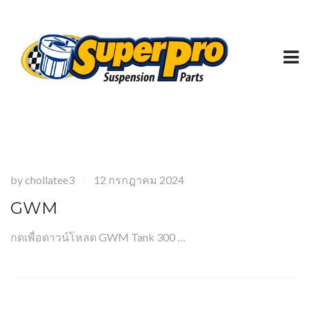
by
chollatee3
12 กรกฎาคม 2024
|
GWM
กดเพื่อดาวน์โหลด GWM Tank 300 …