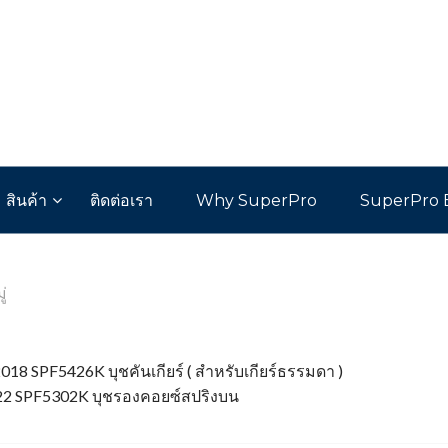
สินค้า
ติดต่อเรา
Why SuperPro
SuperPro 
่
8 SPF5426K บุชคันเกียร์ ( สำหรับเกียร์ธรรมดา )
2022 SPF5302K บุชรองคอยซ์สปริงบน