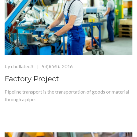
by
chollatee3
9 ตุลาคม 2016
|
Factory Project
Pipeline transport is the transportation of goods or material
through a pipe.