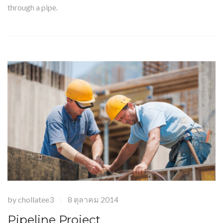
through a pipe.
by
chollatee3
8 ตุลาคม 2014
|
Pipeline Project