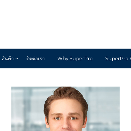
สินค้า
ติดต่อเรา
Why SuperPro
SuperPro 